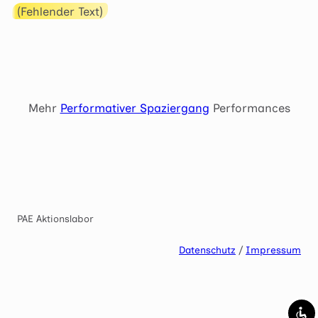
(Fehlender Text)
Mark links
font_download
Reset
cached
all
options
Mehr
Performativer Spaziergang
Performances
PAE Aktionslabor
Datenschutz
/
Impressum