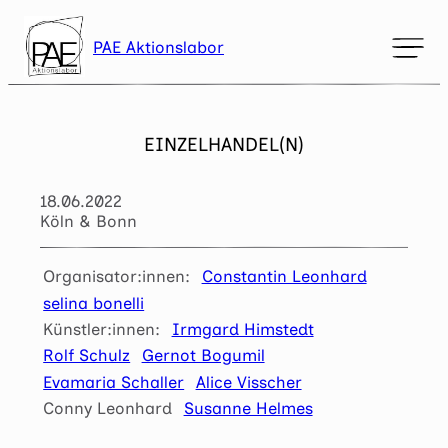
Zum
Inhalt
PAE Aktionslabor
springen
Mark headings
title
Background Color
settings
EINZELHANDEL(N)
Zoom out
zoom_out
18.06.2022
Zoom in
zoom_in
Köln & Bonn
Decrease font
remove_circle_outline
Organisator:innen:
Constantin Leonhard
Increase font
add_circle_outline
selina bonelli
Readable font
spellcheck
Künstler:innen:
Irmgard Himstedt
Rolf Schulz
Gernot Bogumil
Bright contrast
brightness_high
Evamaria Schaller
Alice Visscher
Dark contrast
brightness_low
Conny Leonhard
Susanne Helmes
Underline links
format_underlined