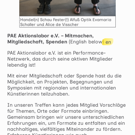
Reset
cached
all
options
Handel(n) Schau Fester(!) Alfuß Optik Evamaria
Schaller und Alice de Visscher
PAE Aktionslabor e.V. – Mitmachen,
Mitgliedschaft, Spenden
(English below)
en
PAE Aktionslabor e.V. ist ein Performance-
Netzwerk, das durch seine aktiven Mitglieder
lebendig ist!
Mit einer Mitgliedschaft oder Spende hast du die
Möglichkeit, an Projekten, Begegnungen und
Symposien mit regionalen und internationalen
Künstlerinnen teilzuhaben.
In unseren Treffen kann jedes Mitglied Vorschläge
für Themen, Orte oder Formate einbringen.
Gemeinsam bringen wir unsere unterschiedlichen
Erfahrungen ein, um Formate zu entfalten und ein
nachhaltiges, vielfältiges Miteinander zu fördern.
Erfahrene Künstlerinnen wie auch